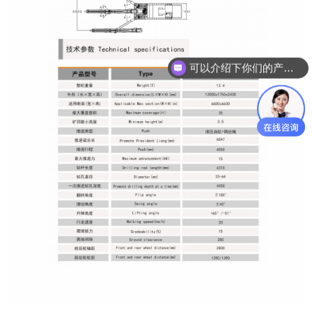
可以介绍下你们的产品么？